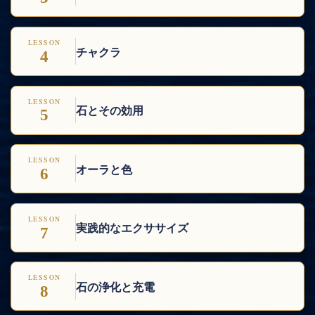
LESSON
チャクラ
4
LESSON
石とその効用
5
LESSON
オーラと色
6
LESSON
実践的なエクササイズ
7
LESSON
石の浄化と充電
8